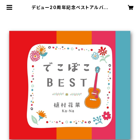
デビュー20周年記念ベストアルバム
「でこぼこBEST」 | Ka-Na official
Online Store